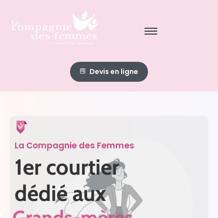
Devis en ligne
La Compagnie des Femmes
1er courtier
dédié aux
Étudiantes
Grands-mères