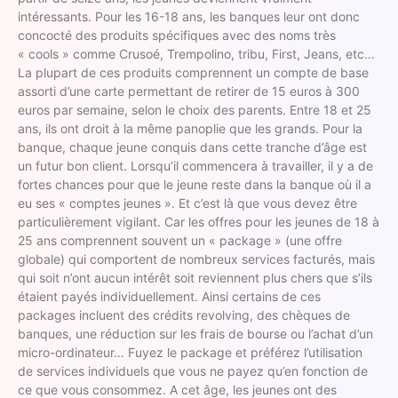
intéressants. Pour les 16-18 ans, les banques leur ont donc
concocté des produits spécifiques avec des noms très
« cools » comme Crusoé, Trempolino, tribu, First, Jeans, etc…
La plupart de ces produits comprennent un compte de base
assorti d’une carte permettant de retirer de 15 euros à 300
euros par semaine, selon le choix des parents. Entre 18 et 25
ans, ils ont droit à la même panoplie que les grands. Pour la
banque, chaque jeune conquis dans cette tranche d’âge est
un futur bon client. Lorsqu’il commencera à travailler, il y a de
fortes chances pour que le jeune reste dans la banque où il a
eu ses « comptes jeunes ». Et c’est là que vous devez être
particulièrement vigilant. Car les offres pour les jeunes de 18 à
25 ans comprennent souvent un « package » (une offre
globale) qui comportent de nombreux services facturés, mais
qui soit n’ont aucun intérêt soit reviennent plus chers que s’ils
étaient payés individuellement. Ainsi certains de ces
packages incluent des crédits revolving, des chèques de
banques, une réduction sur les frais de bourse ou l’achat d’un
micro-ordinateur… Fuyez le package et préférez l’utilisation
de services individuels que vous ne payez qu’en fonction de
ce que vous consommez. A cet âge, les jeunes ont des