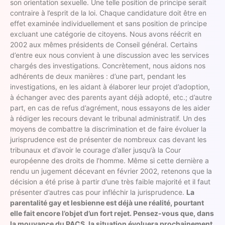
son orientation sexuelle. Une telle position de principe serait
contraire à l’esprit de la loi. Chaque candidature doit être en
effet examinée individuellement et sans position de principe
excluant une catégorie de citoyens. Nous avons réécrit en
2002 aux mêmes présidents de Conseil général. Certains
d’entre eux nous convient à une discussion avec les services
chargés des investigations. Concrètement, nous aidons nos
adhérents de deux manières : d’une part, pendant les
investigations, en les aidant à élaborer leur projet d’adoption,
à échanger avec des parents ayant déjà adopté, etc.; d’autre
part, en cas de refus d’agrément, nous essayons de les aider
à rédiger les recours devant le tribunal administratif. Un des
moyens de combattre la discrimination et de faire évoluer la
jurisprudence est de présenter de nombreux cas devant les
tribunaux et d’avoir le courage d’aller jusqu’à la Cour
européenne des droits de l’homme. Même si cette dernière a
rendu un jugement décevant en février 2002, retenons que la
décision a été prise à partir d’une très faible majorité et il faut
présenter d’autres cas pour infléchir la jurisprudence.
La
parentalité gay et lesbienne est déjà une réalité, pourtant
elle fait encore l’objet d’un fort rejet. Pensez-vous que, dans
la mouvance du PACS, la situation évoluera prochainement