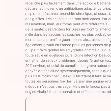
répandre plus facilement dans une écologie bactérienn
déclare, au moyen d’un antibiotique adapté. La grippe 
respiratoire (asthme, bronchite chronique, silicose…
des greffes. Les antibiotiques sont inefficaces. Pa
ressemblent, mais leur forme peut être différente au
de la santé) des Centers for Diseases Control américa
mêle dans les vaccins les souches les plus probablem
morts que la première guerre mondiale… alors ne négl
également gratuit en France pour les personnes de pl
qui peut faire gonfler les amygdales comme quelques 
toute seule en quelques jours, d’une infection beau
entraîner de sérieux problèmes, depuis l’éruption (sc
20% environ, et celui de complication grave autour 
dérivés de pénicilline systématiquement, tandis que l
plus c’est moins cher…
Ce qu’il faut faire
Il faut se v
toutes les personnes fragiles. Laisser une angine évo
médecin n’est pas très sage. Mais ne le forcez pas à 
origine virale ! Il est raisonnable et efficace de restr