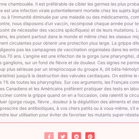
e chamboulée. Il est préférable de cibler les germes les plus probabl
est une infection virale potentiellement mortelle chez les sujets âgés
), ou à l’immunité diminuée par une maladie ou des médicaments, comm
r contre, nous disposons d’un vaccin, recomposé chaque année pour t
 point de nécessiter des vaccins spécifiques) et de leurs mutations. 
ins, les pistent partout dans le monde et même chez les oiseaux migra
ent circulantes pour obtenir une protection plus large. La grippe dit
igeons pas les campagnes de vaccination organisées dans les entrepr
us 70 ans. L’angine est une infection de la gorge (une pharyngite), d
ganglions, sur un fond de fièvre et de douleur. Ces signes ne permet
coup plus sérieuse par un streptocoque du groupe A, dit béta-hémolyt
arlatine) jusqu’à la destruction des valvules cardiaques. On estime l
de 1% de toutes les pharyngites. Sur ces arguments, les Français co
es Canadiens et les Américains préfèrent pratiquer des tests en labora
acciner contre la grippe quand on en a l’occasion, cela ralentit la circ
luer (gorge rouge, fièvre , douleur à la déglutition des aliments et d
prescrire des antibiotiques, à vos chers petits ou à vous-même, s’il e
eindre leur utilisation pour éviter de favoriser les mutants super-résista