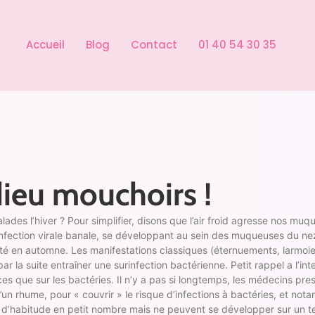
Accueil
Blog
Contact
01 40 54 30 35
dieu mouchoirs !
s l’hiver ? Pour simplifier, disons que l’air froid agresse nos muqueu
 infection virale banale, se développant au sein des muqueuses du ne
ivité en automne. Les manifestations classiques (éternuements, larm
ar la suite entraîner une surinfection bactérienne. Petit rappel a l’i
aces que sur les bactéries. Il n’y a pas si longtemps, les médecins pre
n rhume, pour « couvrir » le risque d’infections à bactéries, et notam
 d’habitude en petit nombre mais ne peuvent se développer sur un t