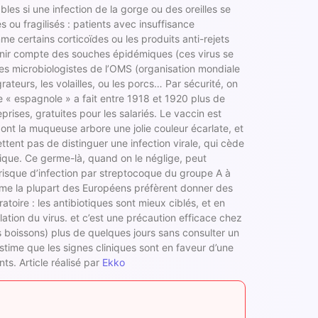
es si une infection de la gorge ou des oreilles se
 ou fragilisés : patients avec insuffisance
e certains corticoïdes ou les produits anti-rejets
enir compte des souches épidémiques (ces virus se
Les microbiologistes de l’OMS (organisation mondiale
teurs, les volailles, ou les porcs… Par sécurité, on
e « espagnole » a fait entre 1918 et 1920 plus de
ises, gratuites pour les salariés. Le vaccin est
ont la muqueuse arbore une jolie couleur écarlate, et
tent pas de distinguer une infection virale, qui cède
ique. Ce germe-là, quand on le néglige, peut
e risque d’infection par streptocoque du groupe A à
mme la plupart des Européens préfèrent donner des
toire : les antibiotiques sont mieux ciblés, et en
ulation du virus. et c’est une précaution efficace chez
es boissons) plus de quelques jours sans consulter un
stime que les signes cliniques sont en faveur d’une
nts. Article réalisé par
Ekko