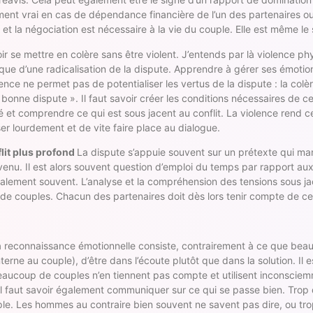
ièrement vrai en cas de dépendance financière de l’un des partenaires 
et la négociation est nécessaire à la vie du couple. Elle est même le s
oir se mettre en colère sans être violent. J’entends par là violence ph
 risque d’une radicalisation de la dispute. Apprendre à gérer ses émo
ence ne permet pas de potentialiser les vertus de la dispute : la colèr
bonne dispute ». Il faut savoir créer les conditions nécessaires de cett
 et comprendre ce qui est sous jacent au conflit. La violence rend ce
er lourdement et de vite faire place au dialogue.
flit plus profond
La dispute s’appuie souvent sur un prétexte qui man
enu. Il est alors souvent question d’emploi du temps par rapport aux
également souvent. L’analyse et la compréhension des tensions sous jac
 de couples. Chacun des partenaires doit dès lors tenir compte de ce 
la reconnaissance émotionnelle consiste, contrairement à ce que bea
erne au couple), d’être dans l’écoute plutôt que dans la solution. Il
 Beaucoup de couples n’en tiennent pas compte et utilisent inconsciemm
il faut savoir également communiquer sur ce qui se passe bien. Trop 
e. Les hommes au contraire bien souvent ne savent pas dire, ou tro