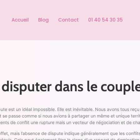
Accueil
Blog
Contact
01 40 54 30 35
isputer dans le couple
spute est un idéal impossible. Elle est inévitable. Nous avons tous re
ut se passe comme si nous avions à partager un même et unique terri
ments de conflit une rupture mais un vecteur de négociation et de c
ffet, mais l’absence de dispute indique généralement que les conflits 
réavis. Cela peut également être le signe d’un rapport de domination 