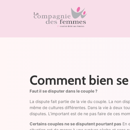
Comment bien se d
Faut il se disputer dans le couple ?
La dispute fait partie de la vie du couple. La non di
même de cultures différentes. Dans la vie à deux to
disputes. L’important est de ne pas faire de ces mo
C
ertains couples ne se disputent pourtant pas
En e
situation est de mener à une rupture sèche et sans p