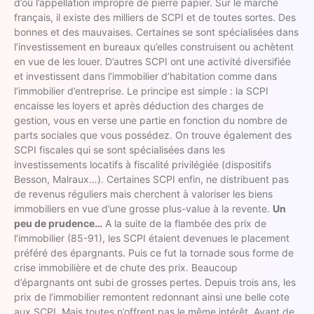
d’où l’appellation impropre de pierre papier. Sur le marché
français, il existe des milliers de SCPI et de toutes sortes. Des
bonnes et des mauvaises. Certaines se sont spécialisées dans
l’investissement en bureaux qu’elles construisent ou achètent
en vue de les louer. D’autres SCPI ont une activité diversifiée
et investissent dans l’immobilier d’habitation comme dans
l’immobilier d’entreprise. Le principe est simple : la SCPI
encaisse les loyers et après déduction des charges de
gestion, vous en verse une partie en fonction du nombre de
parts sociales que vous possédez. On trouve également des
SCPI fiscales qui se sont spécialisées dans les
investissements locatifs à fiscalité privilégiée (dispositifs
Besson, Malraux…). Certaines SCPI enfin, ne distribuent pas
de revenus réguliers mais cherchent à valoriser les biens
immobiliers en vue d’une grosse plus-value à la revente.
Un
peu de prudence…
A la suite de la flambée des prix de
l’immobilier (85-91), les SCPI étaient devenues le placement
préféré des épargnants. Puis ce fut la tornade sous forme de
crise immobilière et de chute des prix. Beaucoup
d’épargnants ont subi de grosses pertes. Depuis trois ans, les
prix de l’immobilier remontent redonnant ainsi une belle cote
aux SCPI. Mais toutes n’offrent pas le même intérêt. Avant de