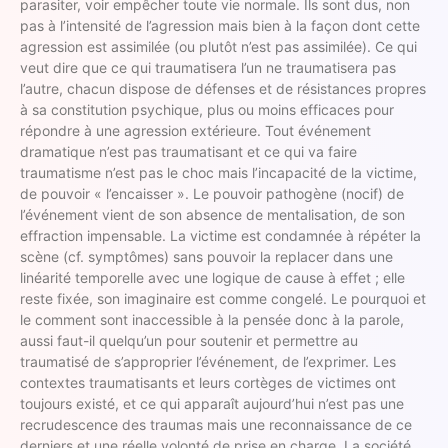
parasiter, voir empêcher toute vie normale. Ils sont dus, non
pas à l’intensité de l’agression mais bien à la façon dont cette
agression est assimilée (ou plutôt n’est pas assimilée). Ce qui
veut dire que ce qui traumatisera l’un ne traumatisera pas
l’autre, chacun dispose de défenses et de résistances propres
à sa constitution psychique, plus ou moins efficaces pour
répondre à une agression extérieure. Tout événement
dramatique n’est pas traumatisant et ce qui va faire
traumatisme n’est pas le choc mais l’incapacité de la victime,
de pouvoir « l’encaisser ». Le pouvoir pathogène (nocif) de
l’événement vient de son absence de mentalisation, de son
effraction impensable. La victime est condamnée à répéter la
scène (cf. symptômes) sans pouvoir la replacer dans une
linéarité temporelle avec une logique de cause à effet ; elle
reste fixée, son imaginaire est comme congelé. Le pourquoi et
le comment sont inaccessible à la pensée donc à la parole,
aussi faut-il quelqu’un pour soutenir et permettre au
traumatisé de s’approprier l’événement, de l’exprimer. Les
contextes traumatisants et leurs cortèges de victimes ont
toujours existé, et ce qui apparaît aujourd’hui n’est pas une
recrudescence des traumas mais une reconnaissance de ce
derniers et une réelle volonté de prise en charge. La société