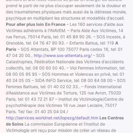
prend le parti de ne plus s’occuper seulement de la douleur et
des traumatismes physiques mais aussi de la détresse morale,
psychique en multipliant les structures et modalités d’accueil.
Pour aller plus loin
En France
– Les 160 services d’aide aux
Victimes adhérents à l’INAVEM. – Paris Aide Aux Victimes, 14
rue Ferrus, 75014 Paris, tel: 01 45 89 90 26. – SOS Inceste, à
Grenoble, tel: 04 76 47 90 93. – Enfants Battus, tel: 119
A
Paris
– SOS Attentats, BP 100 75077 Paris cedex 16, tel: 01
47 04 20 00..
http://www.sos-attentats.org/
– SOS
Catastrophes, Fédération Nationale des Victimes d’accidents
collectifs, tel: 08 00 60 50 40. – Viol Femmes Information, tel:
08 00 05 95 95 – SOS Hommes et Violences en privé, tel: 01
40 24 05 05 – SIDA INFO Service, tel: 08 00 84 08 00 – SOS
Femmes Battues, tel: 01 40 02 02 33.. – Fonds International
d’Assistance aux Victimes de Torture, 125 rue Avron, 75020
Paris, tel: 01 43 72 21 87 – Institut de Victimologie/Centre de
psychothérapie des Victimes 16 rue Jean Leclaire, 75017
Paris. Tel/ fax: 01 40 25 04 04 /
http://services.worldnet.net/lopezg/default.htm
Les Centres
de Soins
La commission Européenne et l’Institut de
Victimologie ont reçu pour mission de créer un réseau de