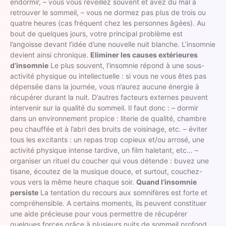
endormir, – vous vous réveillez souvent et avez du mal à
retrouver le sommeil, – vous ne dormez pas plus de trois ou
quatre heures (cas fréquent chez les personnes âgées). Au
bout de quelques jours, votre principal problème est
l’angoisse devant l’idée d’une nouvelle nuit blanche. L’insomnie
devient ainsi chronique.
Eliminer les causes extérieures
d’insomnie
Le plus souvent, l’insomnie répond à une sous-
activité physique ou intellectuelle : si vous ne vous êtes pas
dépensée dans la journée, vous n’aurez aucune énergie à
récupérer durant la nuit. D’autres facteurs externes peuvent
intervenir sur la qualité du sommeil. Il faut donc : – dormir
dans un environnement propice : literie de qualité, chambre
peu chauffée et à l’abri des bruits de voisinage, etc. – éviter
tous les excitants : un repas trop copieux et/ou arrosé, une
activité physique intense tardive, un film haletant, etc… –
organiser un rituel du coucher qui vous détende : buvez une
tisane, écoutez de la musique douce, et surtout, couchez-
vous vers la même heure chaque soir.
Quand l’insomnie
persiste
La tentation du recours aux somnifères est forte et
compréhensible. A certains moments, ils peuvent constituer
une aide précieuse pour vous permettre de récupérer
quelques forces grâce à plusieurs nuits de sommeil profond.