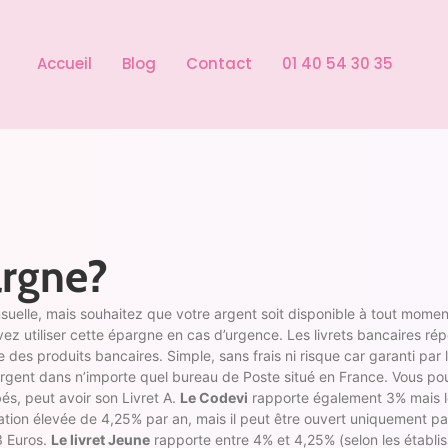
Accueil
Blog
Contact
01 40 54 30 35
argne?
le, mais souhaitez que votre argent soit disponible à tout moment,
z utiliser cette épargne en cas d’urgence. Les livrets bancaires ré
tée des produits bancaires. Simple, sans frais ni risque car garanti par l
argent dans n’importe quel bureau de Poste situé en France. Vous p
és, peut avoir son Livret A.
Le Codevi
rapporte également 3% mais le
tion élevée de 4,25% par an, mais il peut être ouvert uniquement pa
3 Euros.
Le livret Jeune
rapporte entre 4% et 4,25% (selon les établis