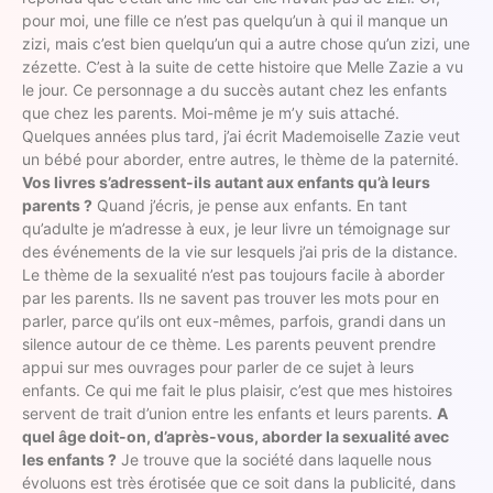
pour moi, une fille ce n’est pas quelqu’un à qui il manque un
zizi, mais c’est bien quelqu’un qui a autre chose qu’un zizi, une
zézette. C’est à la suite de cette histoire que Melle Zazie a vu
le jour. Ce personnage a du succès autant chez les enfants
que chez les parents. Moi-même je m’y suis attaché.
Quelques années plus tard, j’ai écrit Mademoiselle Zazie veut
un bébé pour aborder, entre autres, le thème de la paternité.
Vos livres s’adressent-ils autant aux enfants qu’à leurs
parents ?
Quand j’écris, je pense aux enfants. En tant
qu’adulte je m’adresse à eux, je leur livre un témoignage sur
des événements de la vie sur lesquels j’ai pris de la distance.
Le thème de la sexualité n’est pas toujours facile à aborder
par les parents. Ils ne savent pas trouver les mots pour en
parler, parce qu’ils ont eux-mêmes, parfois, grandi dans un
silence autour de ce thème. Les parents peuvent prendre
appui sur mes ouvrages pour parler de ce sujet à leurs
enfants. Ce qui me fait le plus plaisir, c’est que mes histoires
servent de trait d’union entre les enfants et leurs parents.
A
quel âge doit-on, d’après-vous, aborder la sexualité avec
les enfants ?
Je trouve que la société dans laquelle nous
évoluons est très érotisée que ce soit dans la publicité, dans