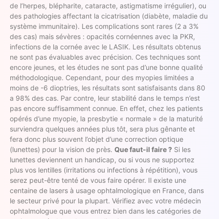
de l’herpes, blépharite, cataracte, astigmatisme irrégulier), ou
des pathologies affectant la cicatrisation (diabète, maladie du
système immunitaire). Les complications sont rares (2 a 3%
des cas) mais sévères : opacités cornéennes avec la PKR,
infections de la cornée avec le LASIK. Les résultats obtenus
ne sont pas évaluables avec précision. Ces techniques sont
encore jeunes, et les études ne sont pas d’une bonne qualité
méthodologique. Cependant, pour des myopies limitées a
moins de -6 dioptries, les résultats sont satisfaisants dans 80
a 98% des cas. Par contre, leur stabilité dans le temps n’est
pas encore suffisamment connue. En effet, chez les patients
opérés d’une myopie, la presbytie « normale » de la maturité
surviendra quelques années plus tôt, sera plus gênante et
fera donc plus souvent l’objet d’une correction optique
(lunettes) pour la vision de près.
Que faut-il faire ?
Si les
lunettes deviennent un handicap, ou si vous ne supportez
plus vos lentilles (irritations ou infections à répétition), vous
serez peut-être tenté de vous faire opérer. Il existe une
centaine de lasers à usage ophtalmologique en France, dans
le secteur privé pour la plupart. Vérifiez avec votre médecin
ophtalmologue que vous entrez bien dans les catégories de