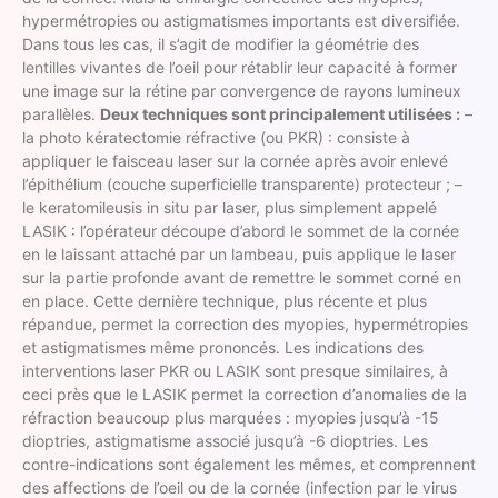
hypermétropies ou astigmatismes importants est diversifiée.
Dans tous les cas, il s’agit de modifier la géométrie des
lentilles vivantes de l’oeil pour rétablir leur capacité à former
une image sur la rétine par convergence de rayons lumineux
parallèles.
Deux techniques sont principalement utilisées :
–
la photo kératectomie réfractive (ou PKR) : consiste à
appliquer le faisceau laser sur la cornée après avoir enlevé
l’épithélium (couche superficielle transparente) protecteur ; –
le keratomileusis in situ par laser, plus simplement appelé
LASIK : l’opérateur découpe d’abord le sommet de la cornée
en le laissant attaché par un lambeau, puis applique le laser
sur la partie profonde avant de remettre le sommet corné en
en place. Cette dernière technique, plus récente et plus
répandue, permet la correction des myopies, hypermétropies
et astigmatismes même prononcés. Les indications des
interventions laser PKR ou LASIK sont presque similaires, à
ceci près que le LASIK permet la correction d’anomalies de la
réfraction beaucoup plus marquées : myopies jusqu’à -15
dioptries, astigmatisme associé jusqu’à -6 dioptries. Les
contre-indications sont également les mêmes, et comprennent
des affections de l’oeil ou de la cornée (infection par le virus