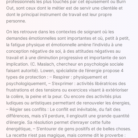
professionnels les plus touchés par cet épuisement ou Burn
Out, sont ceux dont le métier est de servir une clientèle et
dont le principal instrument de travail est leur propre
personne.
On les retrouve dans les contextes de soignant où les
demandes émotionnelles sont importantes et où, petit à petit,
la fatigue physique et émotionnelle amène l’individu à une
conception négative de soi, à des attitudes négatives au
travail et à une diminution progressive et importante de son
implication. (C. Maslach, chercheur en psychologie sociale
faisant autorité). Lowen, spécialiste de l’énergie propose 4
types de protection : – Respirer : physiquement et
psychologiquement, – S’exprimer : activités libératrices des
frustrations et des tensions ou exercices visant à extérioriser
la colère, la peine et la peur. Ou encore des activités plus
ludiques ou artistiques permettant de renouveler les énergies,
– Régler ses conflits : Le conflit est inévitable, du fait des
différences, mais s’il perdure, il engloutit une grande quantité
d’énergie. Sa résolution permet d’enrayer cette fuite
énergétique, – S’entourer de gens positifs et de belles choses.
La recette n’est pas magique, mais comme dit le proverbe :