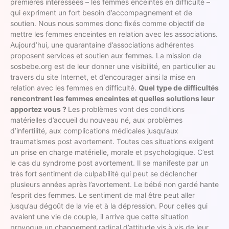
premières intéressées – les femmes enceintes en difficulté –
qui expriment un fort besoin d’accompagnement et de
soutien. Nous nous sommes donc fixés comme objectif de
mettre les femmes enceintes en relation avec les associations.
Aujourd’hui, une quarantaine d’associations adhérentes
proposent services et soutien aux femmes. La mission de
sosbebe.org est de leur donner une visibilité, en particulier au
travers du site Internet, et d’encourager ainsi la mise en
relation avec les femmes en difficulté.
Quel type de difficultés
rencontrent les femmes enceintes et quelles solutions leur
apportez vous ?
Les problèmes vont des conditions
matérielles d’accueil du nouveau né, aux problèmes
d’infertilité, aux complications médicales jusqu’aux
traumatismes post avortement. Toutes ces situations exigent
un prise en charge matérielle, morale et psychologique. C’est
le cas du syndrome post avortement. Il se manifeste par un
très fort sentiment de culpabilité qui peut se déclencher
plusieurs années après l’avortement. Le bébé non gardé hante
l’esprit des femmes. Le sentiment de mal être peut aller
jusqu’au dégoût de la vie et à la dépression. Pour celles qui
avaient une vie de couple, il arrive que cette situation
provoque un changement radical d’attitude vis à vis de leur