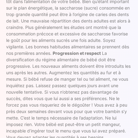
tôt dans l’alimentation de votre bébé. Bien qu’étant important
sur le plan énergétique, la saccharose (sucre) consommée en
trop grande quantité peut être à l’origine de caries des dents
de lait. Une mauvaise répartition des dents adultes est alors à
craindre. Plus généralement les études ont montré que la
consommation précoce et excessive de saccharose favorise
le goût pour les aliments sucrés une fois adulte. Soyez
vigilante. Les bonnes habitudes alimentaires se prennent dès
nos premières années.
Progression et respect
La
diversification du régime alimentaire de bébé doit être
progressive. Les nouveaux aliments doivent être introduits les
uns après les autres. Augmentez les quantités au fur et à
mesure. Si bébé refuse de manger tel ou tel aliment, ne vous
inquiétez pas. Laissez passez quelques jours avant une
nouvelle tentative. Si vous n’obtenez pas davantage de
succès, dites vous que lui aussi a ses préférences. Ne le
forcez pas vous risqueriez de le dégoûter ! Vous avez à peu
près deux semaines devant vous pour que votre bambin s’y
mette. C’est le temps nécessaire de l’adaptation. Ne lui
imposez rien. Votre bébé est peut-être un petit mangeur,
incapable d’ingérer tout le menu que vous lui avez préparé.
Vous devrez adapter les quantités à ses besoins