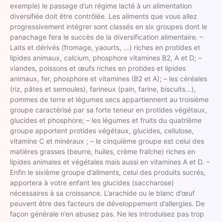
exemple) le passage d’un régime lacté à un alimentation
diversifiée doit être contrôlée. Les aliments que vous allez
progressivement intégrer sont classés en six groupes dont le
panachage fera le succès de la diversification alimentaire. –
Laits et dérivés (fromage, yaourts, …) riches en protides et
lipides animaux, calcium, phosphore vitamines B2, A et D; –
viandes, poissons et œufs riches en protides et lipides
animaux, fer, phosphore et vitamines (B2 et A); – les céréales
(riz, pâtes et semoules), farineux (pain, farine, biscuits…),
pommes de terre et légumes secs appartiennent au troisième
groupe caractérisé par sa forte teneur en protides végétaux,
glucides et phosphore; – les légumes et fruits du quatrième
groupe apportent protides végétaux, glucides, cellulose,
vitamine C et minéraux ; – le cinquième groupe est celui des
matières grasses (beurre, huiles, crème fraîche) riches en
lipides animales et végétales mais aussi en vitamines A et D. –
Enfin le sixième groupe d’aliments, celui des produits sucrés,
apportera à votre enfant les glucides (saccharose)
nécessaires à sa croissance. L’arachide ou le blanc d’œuf
peuvent être des facteurs de développement d’allergies. De
façon générale n’en abusez pas. Ne les introduisez pas trop