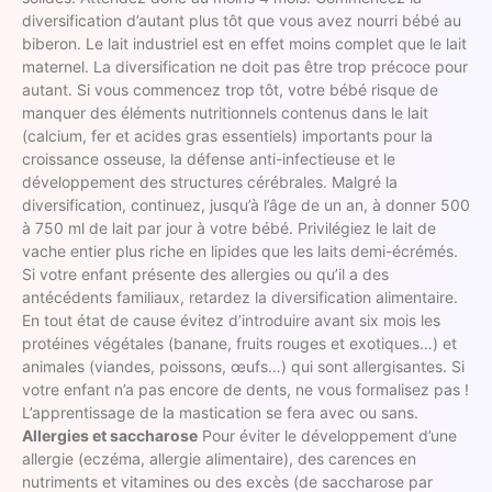
diversification d’autant plus tôt que vous avez nourri bébé au
biberon. Le lait industriel est en effet moins complet que le lait
maternel. La diversification ne doit pas être trop précoce pour
autant. Si vous commencez trop tôt, votre bébé risque de
manquer des éléments nutritionnels contenus dans le lait
(calcium, fer et acides gras essentiels) importants pour la
croissance osseuse, la défense anti-infectieuse et le
développement des structures cérébrales. Malgré la
diversification, continuez, jusqu’à l’âge de un an, à donner 500
à 750 ml de lait par jour à votre bébé. Privilégiez le lait de
vache entier plus riche en lipides que les laits demi-écrémés.
Si votre enfant présente des allergies ou qu’il a des
antécédents familiaux, retardez la diversification alimentaire.
En tout état de cause évitez d’introduire avant six mois les
protéines végétales (banane, fruits rouges et exotiques…) et
animales (viandes, poissons, œufs…) qui sont allergisantes. Si
votre enfant n’a pas encore de dents, ne vous formalisez pas !
L’apprentissage de la mastication se fera avec ou sans.
Allergies et saccharose
Pour éviter le développement d’une
allergie (eczéma, allergie alimentaire), des carences en
nutriments et vitamines ou des excès (de saccharose par