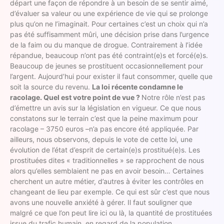
départ une façon de répondre à un besoin de se sentir aimé,
d’évaluer sa valeur ou une expérience de vie qui se prolonge
plus qu’on ne l’imaginait. Pour certaines c’est un choix qui n’a
pas été suffisamment mûri, une décision prise dans l’urgence
de la faim ou du manque de drogue. Contrairement à l’idée
répandue, beaucoup n’ont pas été contraint(e)s et forcé(e)s.
Beaucoup de jeunes se prostituent occasionnellement pour
l’argent. Aujourd’hui pour exister il faut consommer, quelle que
soit la source du revenu.
La loi récente condamne le
racolage. Quel est votre point de vue ?
Notre rôle n’est pas
d’émettre un avis sur la législation en vigueur. Ce que nous
constatons sur le terrain c’est que la peine maximum pour
racolage – 3750 euros –n’a pas encore été appliquée. Par
ailleurs, nous observons, depuis le vote de cette loi, une
évolution de l’état d’esprit de certain(e)s prostitué(e)s. Les
prostituées dites « traditionnelles » se rapprochent de nous
alors qu’elles semblaient ne pas en avoir besoin… Certaines
cherchent un autre métier, d’autres à éviter les contrôles en
changeant de lieu par exemple. Ce qui est sûr c’est que nous
avons une nouvelle anxiété à gérer. Il faut souligner que
malgré ce que l’on peut lire ici ou là, la quantité de prostituées
issue du trafic humain, en regard de la population