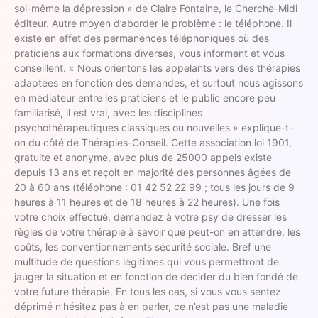
soi-même la dépression » de Claire Fontaine, le Cherche-Midi
éditeur. Autre moyen d’aborder le problème : le téléphone. Il
existe en effet des permanences téléphoniques où des
praticiens aux formations diverses, vous informent et vous
conseillent. « Nous orientons les appelants vers des thérapies
adaptées en fonction des demandes, et surtout nous agissons
en médiateur entre les praticiens et le public encore peu
familiarisé, il est vrai, avec les disciplines
psychothérapeutiques classiques ou nouvelles » explique-t-
on du côté de Thérapies-Conseil. Cette association loi 1901,
gratuite et anonyme, avec plus de 25000 appels existe
depuis 13 ans et reçoit en majorité des personnes âgées de
20 à 60 ans (téléphone : 01 42 52 22 99 ; tous les jours de 9
heures à 11 heures et de 18 heures à 22 heures). Une fois
votre choix effectué, demandez à votre psy de dresser les
règles de votre thérapie à savoir que peut-on en attendre, les
coûts, les conventionnements sécurité sociale. Bref une
multitude de questions légitimes qui vous permettront de
jauger la situation et en fonction de décider du bien fondé de
votre future thérapie. En tous les cas, si vous vous sentez
déprimé n’hésitez pas à en parler, ce n’est pas une maladie