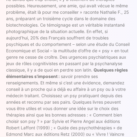
possibles. Heureusement, une amie, qui avait vécue le même
problème, était là pour me conseiller » raconte Nathalie F., 25
ans, préparant un troisième cycle dans le domaine des
biotechnologies. Ce témoignage est un véritable instantané
photographique de la situation actuelle. En effet, si
aujourd’hui, 20% des Français souffrent de troubles
psychiques et du comportement – selon une étude du Conseil
Economique et Social – la multitude d’offre de « psy » en tout
genre ne cesse de croître. Des urgences psychiatriques aux
jeux de rôles cognitivistes en passant par la psychanalyse
classique, il y a de quoi en perdre son latin.
Quelques règles
élémentaires s’imposent :
savoir prendre ses
renseignements. Et même si c’est une évidence, demandez
conseil à un proche qui a déjà eu affaire à un psy ou à votre
médecin traitant. Choisissez un psy pratiquant depuis des
années et reconnu par ses pairs. Quelques livres peuvent
vous être utiles et vous donner une idée sur le choix des
thérapies ainsi que les bonnes adresses : « Comment bien
choisir son psy ? » par Sylvie et Pierre Angel aux éditions
Robert Laffont (1999) ; « Guide des psychothérapies » de
Edmond Marc aux éditions Retz (2000) ou « Vivre ! Vaincre